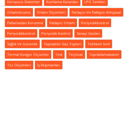
Koruyucu Sistemler
Kumlama Kazanları
LPG Tankları
Ortamolcumu
Ortam Ölçümleri
Parlayıcı Ve Patlayıcı Kimyasal
Patlamadan Korunma
Patlayıcı Ortam
Periyodikkontrol
Periyodikkontrol
Periyodik Kontrol
Sanayi Gazları
Sağlık Ve Güvenlik
Taşınabilir Gaz Tüpleri
Tehlikeli Sınıf
Termal Kongor Ölçümler
Test
Teçhizat
Topraklamabakim
Toz Ölçümleri
İş Ekipmanları