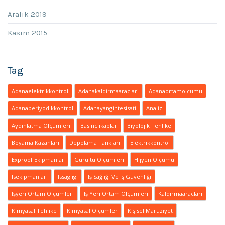
Aralık 2019
Kasım 2015
Tag
Adanaelektrikkontrol
Adanakaldirmaaraclari
Adanaortamolcumu
Adanaperiyodikkontrol
Adanayangintesisati
Analiz
Aydınlatma Ölçümleri
Basinclikaplar
Biyolojik Tehlike
Boyama Kazanları
Depolama Tankları
Elektrikkontrol
Exproof Ekipmanlar
Gürültü Ölçümleri
Hijyen Ölçümü
Isekipmanlari
Issagligi
Iş Sağlığı Ve Iş Güvenliği
Işyeri Ortam Ölçümleri
Iş Yeri Ortam Ölçümleri
Kaldirmaaraclari
Kimyasal Tehlike
Kimyasal Ölçümler
Kişisel Maruziyet