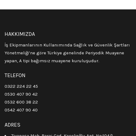
HAKKIMIZDA
İş Ekipmanlarının Kullanımında Sağlık ve Güvenlik Şartları
Yönetmeliği’ne göre Türkiye genelinde Periyodik Muayene
yapan, A tipi bağımsız muayene kuruluşudur.
TELEFON
0322 224 22 45
0530 407 90 42
0532 600 38 22
0542 407 90 40
ADRES
Ziyapaşa Mah. Baraj Cad. Keçelioğlu Apt. No:104/1