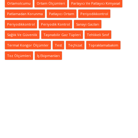
Ortamolcumu
Ortam Ölçümleri
Parlayıcı Ve Patlayıcı Kimyasal
Patlamadan Korunma
Patlayıcı Ortam
Periyodikkontrol
Periyodikkontrol
Periyodik Kontrol
Sanayi Gazları
Sağlık Ve Güvenlik
Taşınabilir Gaz Tüpleri
Tehlikeli Sınıf
Termal Kongor Ölçümler
Test
Teçhizat
Topraklamabakim
Toz Ölçümleri
İş Ekipmanları