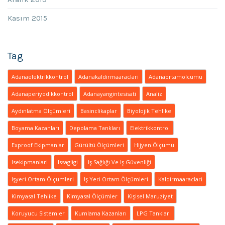
Kasım 2015
Tag
Adanaelektrikkontrol
Adanakaldirmaaraclari
Adanaortamolcumu
Adanaperiyodikkontrol
Adanayangintesisati
Analiz
Aydınlatma Ölçümleri
Basinclikaplar
Biyolojik Tehlike
Boyama Kazanları
Depolama Tankları
Elektrikkontrol
Exproof Ekipmanlar
Gürültü Ölçümleri
Hijyen Ölçümü
Isekipmanlari
Issagligi
Iş Sağlığı Ve Iş Güvenliği
Işyeri Ortam Ölçümleri
Iş Yeri Ortam Ölçümleri
Kaldirmaaraclari
Kimyasal Tehlike
Kimyasal Ölçümler
Kişisel Maruziyet
Koruyucu Sistemler
Kumlama Kazanları
LPG Tankları