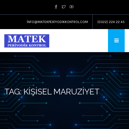
INFO@MATEKPERIYODIKKONTROL.COM
(0322) 224 22 45
TAG: KIŞISEL MARUZIYET