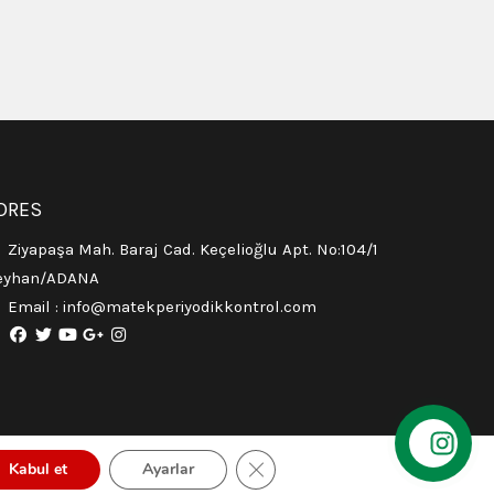
DRES
Ziyapaşa Mah. Baraj Cad. Keçelioğlu Apt. No:104/1
eyhan/ADANA
Email :
info@matekperiyodikkontrol.com
GDPR çerez şeridini kapat
Kabul et
Ayarlar