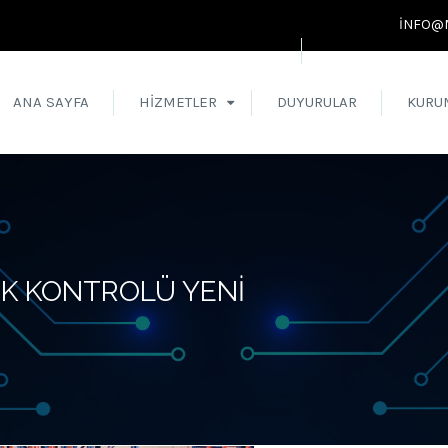
INFO@
ANA SAYFA
HIZMETLER
DUYURULAR
KURU
IK KONTROLÜ YENI