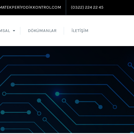
MATEKPERIYODIKKONTROL.COM
(0322) 224 22 45
MSAL
DÖKÜMANLAR
İLETIŞIM