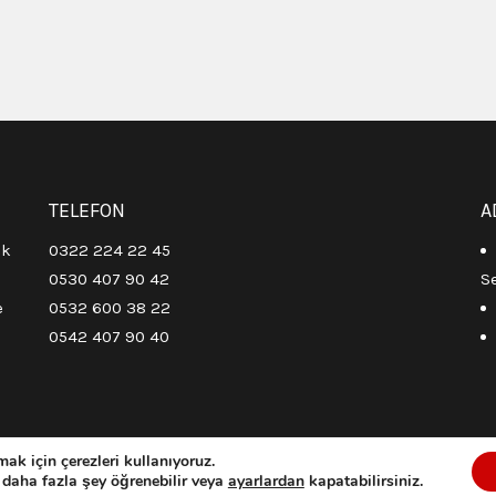
TELEFON
A
ik
0322 224 22 45
0530 407 90 42
S
e
0532 600 38 22
0542 407 90 40
ak için çerezleri kullanıyoruz.
Web Tasarım Firması Mango Web Tasarım
 daha fazla şey öğrenebilir veya
ayarlardan
kapatabilirsiniz.